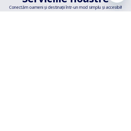
Conectăm oameni și destinații într-un mod simplu și accesibil!
Fără taxe ascunse
Nicio surpriză neplăcută!
Fără taxe ascunse la biletele
tale
de avion achiziționate
de pe website.