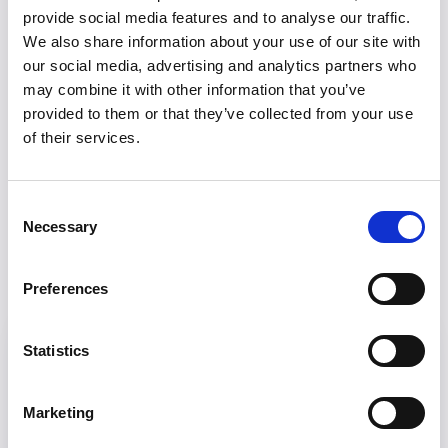
Oferte exclusive la destinațiile tale favorite
provide social media features and to analyse our traffic.
We also share information about your use of our site with
our social media, advertising and analytics partners who
may combine it with other information that you’ve
provided to them or that they’ve collected from your use
of their services.
Consent
Necessary
Selection
Preferences
Statistics
MAREA BRITANIE
BACĂU - LONDRA
De la
79 EUR
Marketing
CUMPĂRĂ ACUM