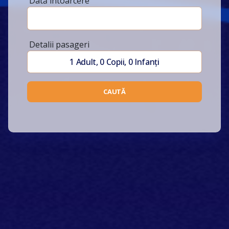
Dată întoarcere
Detalii pasageri
1
Adult
,
0
Copii
,
0
Infanți
CAUTĂ