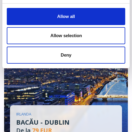
Vezi detalii
Allow all
Allow selection
Deny
IRLANDA
BACĂU - DUBLIN
De la
79 EUR