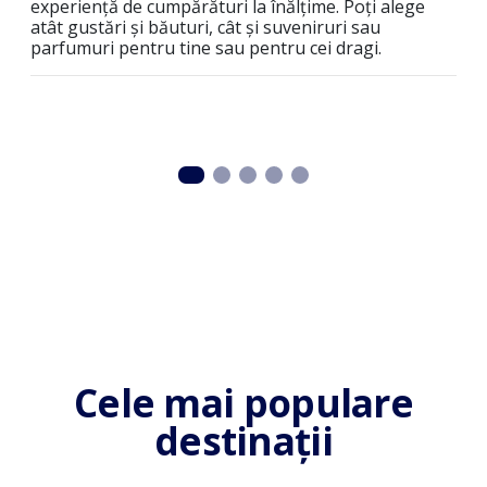
ruri
experiență de cumpărături la înălțime. Poți alege
nec
iene
atât gustări și băuturi, cât și suveniruri sau
com
parfumuri pentru tine sau pentru cei dragi.
fami
sig
Cele mai populare
destinații