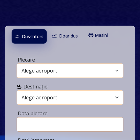
Masini
Doar dus
Dus-întors
Plecare
Destinație
Dată plecare