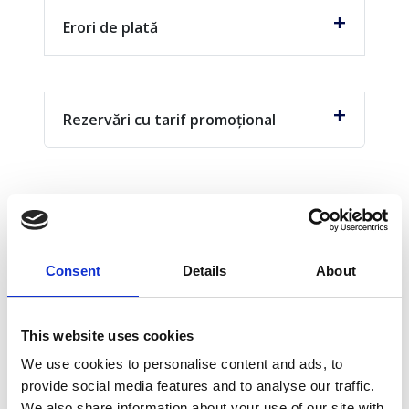
Erori de plată
Rezervări cu tarif promoțional
Consent
Details
About
Abonează-te la
Newsletter
This website uses cookies
Află informații și cele mai noi oferte pentru destinațiile tale
We use cookies to personalise content and ads, to
favorite!
provide social media features and to analyse our traffic.
We also share information about your use of our site with