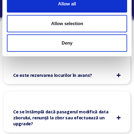
Allow all
Allow selection
Primesc o confirmare a rezervării după
achitarea acesteia?
Deny
Ce este rezervarea locurilor în avans?
Ce se întâmplă dacă pasagerul modifică data
zborului, renunță la zbor sau efectuează un
upgrade?